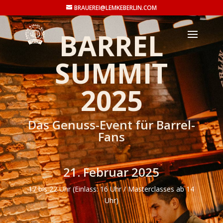
BRAUEREI@LEMKEBERLIN.COM
BARREL
SUMMIT
2025
Das Genuss-Event für Barrel-
Fans
21. Februar 2025
17 bis 22 Uhr (Einlass: 16 Uhr / Masterclasses ab 14
Uhr)